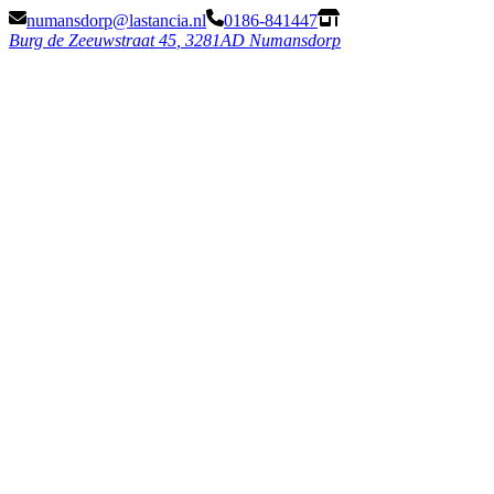
numansdorp@lastancia.nl
0186-841447
Burg de Zeeuwstraat 45
,
3281AD Numansdorp