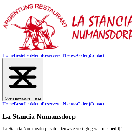
Home
Bestellen
Menu
Reserveren
Nieuws
Galerij
Contact
Open navigatie menu
Home
Bestellen
Menu
Reserveren
Nieuws
Galerij
Contact
La Stancia Numansdorp
La Stancia Numansdorp is de nieuwste vestiging van ons bedrijf.